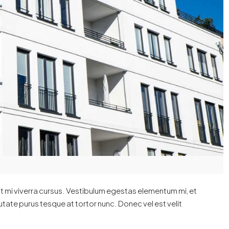
t mi viverra cursus. Vestibulum egestas elementum mi, et
tate purus tesque at tortor nunc. Donec vel est velit