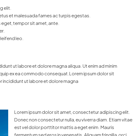
 elit.
netus et malesuada fames ac turpis egestas.
s eget, tempor sit amet, ante.
er.
leifend leo.
idunt ut labore et dolore magna aliqua. Ut enim ad minim
t aliquip ex ea commodo consequat.Lorem ipsum dolor sit
 incididunt ut labore et dolore magna
Lorem ipsum dolor sit amet, consectetur adipiscing elit.
Donec non consectetur nulla, eu viverra diam. Etiam vitae
est vel dolor porttitor mattis a eget enim. Mauris
fermentum sed eros in venenatis. Aliquam fringilla, orci