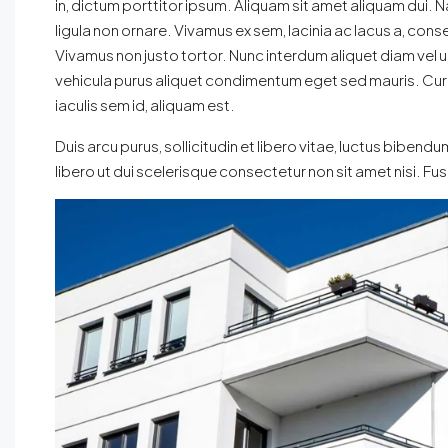
in, dictum porttitor ipsum. Aliquam sit amet aliquam du
ligula non ornare. Vivamus ex sem, lacinia ac lacus a, conse
Vivamus non justo tortor. Nunc interdum aliquet diam vel u
vehicula purus aliquet condimentum eget sed mauris. Curab
iaculis sem id, aliquam est.
Duis arcu purus, sollicitudin et libero vitae, luctus bibend
libero ut dui scelerisque consectetur non sit amet nisi. 