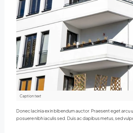
Caption text
Donec lacinia ex in bibendum auctor. Praesent eget arcu u
posuere nibh iaculis sed. Duis ac dapibus metus, sed vulpu