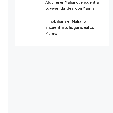
Alquiler en Maliaño: encuentra
tu vivienda ideal con Marma
Inmobiliaria en Maliaño:
Encuentra tu hogar ideal con
Marma