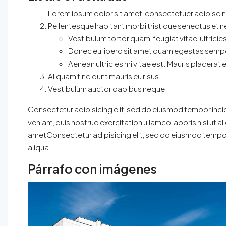
Lorem ipsum dolor sit amet, consectetuer adipiscing
Pellentesque habitant morbi tristique senectus et 
Vestibulum tortor quam, feugiat vitae, ultricie
Donec eu libero sit amet quam egestas semp
Aenean ultricies mi vitae est. Mauris placerat e
Aliquam tincidunt mauris eu risus.
Vestibulum auctor dapibus neque.
Consectetur adipisicing elit, sed do eiusmod tempor incid
veniam, quis nostrud exercitation ullamco laboris nisi u
ametConsectetur adipisicing elit, sed do eiusmod tempor
aliqua.
Párrafo con imágenes