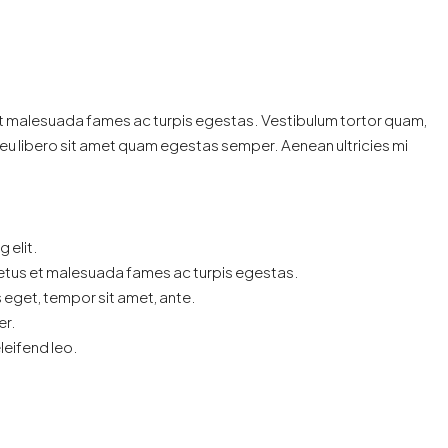
et malesuada fames ac turpis egestas. Vestibulum tortor quam,
c eu libero sit amet quam egestas semper. Aenean ultricies mi
 elit.
netus et malesuada fames ac turpis egestas.
s eget, tempor sit amet, ante.
er.
leifend leo.