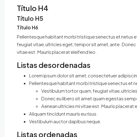
Título H4
Título H5
Título H6
Pellentesque habitant morbi tristique senectus et netus 
feugiat vitae, ultricies eget, tempor sit amet, ante. Done
vitae est. Mauris placerat eleifend leo.
Listas desordenadas
Lorem ipsum dolor sit amet, consectetuer adipiscing
Pellentesque habitant morbi tristique senectus et 
Vestibulum tortor quam, feugiat vitae, ultricie
Donec eu libero sit amet quam egestas semp
Aenean ultricies mi vitae est. Mauris placerat e
Aliquam tincidunt mauris eu risus.
Vestibulum auctor dapibus neque.
Listas ordenadas