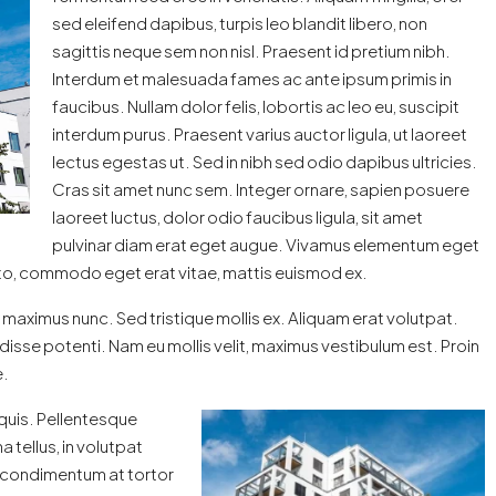
sed eleifend dapibus, turpis leo blandit libero, non
sagittis neque sem non nisl. Praesent id pretium nibh.
Interdum et malesuada fames ac ante ipsum primis in
faucibus. Nullam dolor felis, lobortis ac leo eu, suscipit
interdum purus. Praesent varius auctor ligula, ut laoreet
lectus egestas ut. Sed in nibh sed odio dapibus ultricies.
Cras sit amet nunc sem. Integer ornare, sapien posuere
laoreet luctus, dolor odio faucibus ligula, sit amet
pulvinar diam erat eget augue. Vivamus elementum eget
usto, commodo eget erat vitae, mattis euismod ex.
e maximus nunc. Sed tristique mollis ex. Aliquam erat volutpat.
sse potenti. Nam eu mollis velit, maximus vestibulum est. Proin
e.
quis. Pellentesque
a tellus, in volutpat
, condimentum at tortor