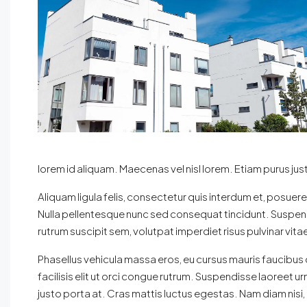
lorem id aliquam. Maecenas vel nisl lorem. Etiam purus j
Aliquam ligula felis, consectetur quis interdum et, posuer
Nulla pellentesque nunc sed consequat tincidunt. Suspendi
rutrum suscipit sem, volutpat imperdiet risus pulvinar vita
Phasellus vehicula massa eros, eu cursus mauris faucibus 
facilisis elit ut orci congue rutrum. Suspendisse laoreet urn
justo porta at. Cras mattis luctus egestas. Nam diam nisi