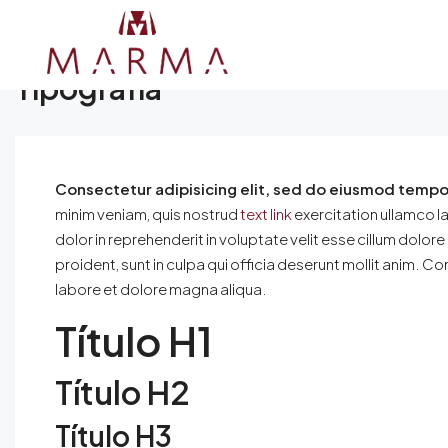
Home
Tipografía
Tipografía
Consectetur adipisicing elit, sed do eiusmod tempor
minim veniam, quis nostrud
text link
exercitation ullamco l
dolor in reprehenderit in voluptate velit esse cillum dolor
proident, sunt in culpa qui officia deserunt mollit anim. C
labore et dolore magna aliqua.
Título H1
Título H2
Título H3