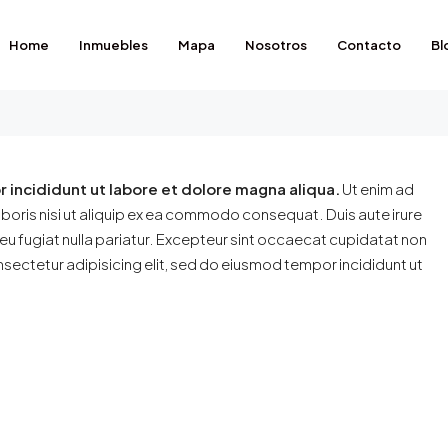
Home
Inmuebles
Mapa
Nosotros
Contacto
Bl
129.000€
 incididunt ut labore et dolore magna aliqua.
Ut enim ad
aboris nisi ut aliquip ex ea commodo consequat. Duis aute irure
e eu fugiat nulla pariatur. Excepteur sint occaecat cupidatat non
DESTACADO
onsectetur adipisicing elit, sed do eiusmod tempor incididunt ut