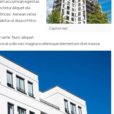
i. Nam accumsan egestas
ctetur aliquet dui.
ltrices. Aenean vel ex
itur ut dui porttitor,
Caption text
um ante. Nunc aliquet
Fusce at odio nec magna scelerisque elementum id et massa.