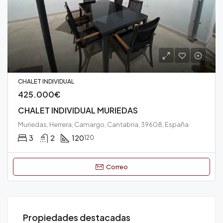
CHALET INDIVIDUAL
425.000€
CHALET INDIVIDUAL MURIEDAS
Muriedas, Herrera, Camargo, Cantabria, 39608, España
3
2
120
120
Correo
280
Propiedades destacadas