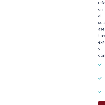
ref
en
el
sec
ase
tra
exi
y
con