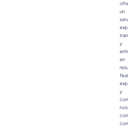
ofr
un
ser
exp
tra
y
enf
en
res
Nue
exp
y
co
nos
con
co