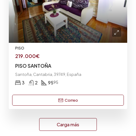
PISO
219.000€
PISO SANTOÑA
Santoña, Cantabria, 39749, España
3
2
95
95
Correo
Carga más