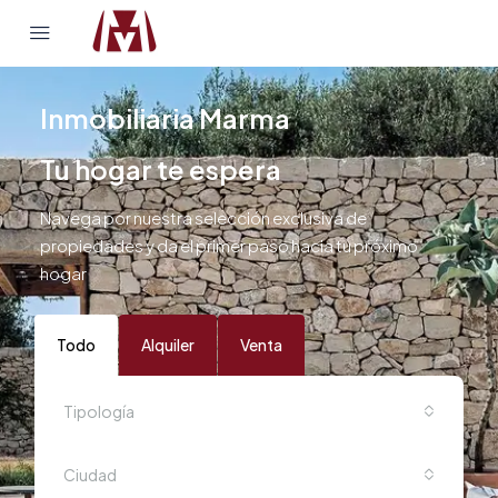
Inmobiliaria Marma
Tu hogar te espera
Navega por nuestra selección exclusiva de
propiedades y da el primer paso hacia tu próximo
hogar
Todo
Alquiler
Venta
Tipología
Ciudad