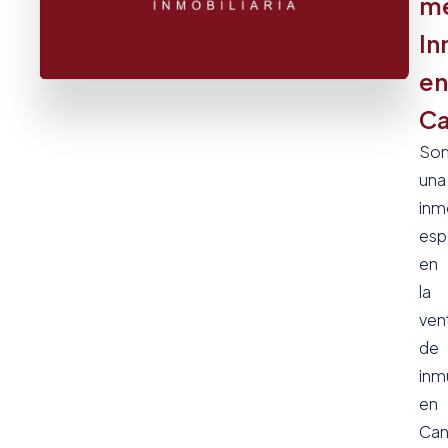
m
In
e
Ca
So
una
inmo
esp
en
la
ven
de
inm
en
Can