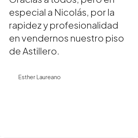
toda la tramitación de la
herencia de un piso y luego
Nicolás nos lo vendió, trato
cercano y familiar.
Esther Laureano
Ricardo Astúñez