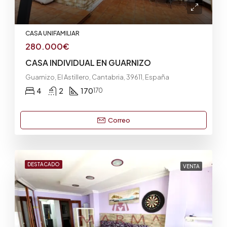
CASA UNIFAMILIAR
280.000€
CASA INDIVIDUAL EN GUARNIZO
Guarnizo, El Astillero, Cantabria, 39611, España
4
2
170
170
Correo
DESTACADO
VENTA