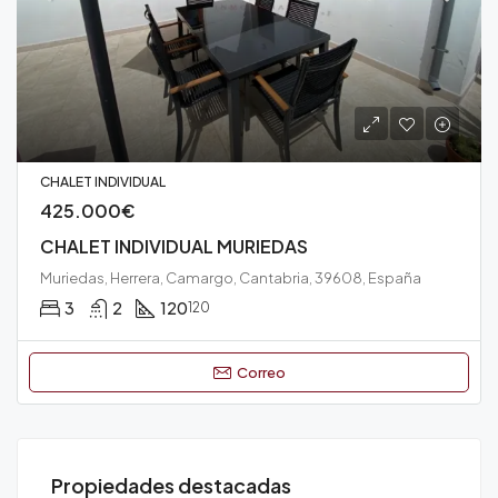
CHALET INDIVIDUAL
425.000€
CHALET INDIVIDUAL MURIEDAS
Muriedas, Herrera, Camargo, Cantabria, 39608, España
3
2
120
120
Correo
280
Propiedades destacadas