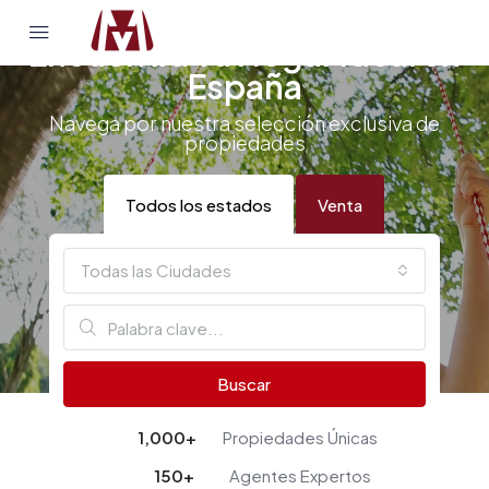
Encuentra Tu Hogar Ideal en
España
Navega por nuestra selección exclusiva de
propiedades
Todos los estados
Venta
Todas las Ciudades
Buscar
1,000
+
Propiedades Únicas
150
+
Agentes Expertos