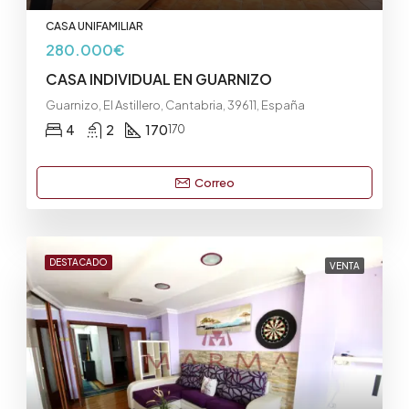
CASA UNIFAMILIAR
280.000€
CASA INDIVIDUAL EN GUARNIZO
Guarnizo, El Astillero, Cantabria, 39611, España
4
2
170
170
Correo
DESTACADO
VENTA