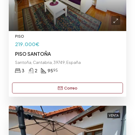
PISO
219.000€
PISO SANTOÑA
Santoña, Cantabria, 39749, España
3
2
95
95
Correo
VENTA