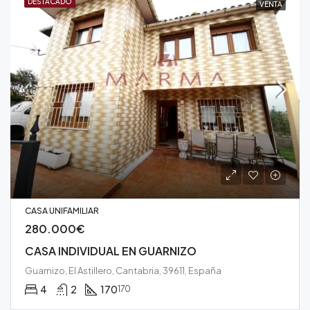
DESTACADO
VENTA
CASA UNIFAMILIAR
280.000€
CASA INDIVIDUAL EN GUARNIZO
Guarnizo, El Astillero, Cantabria, 39611, España
4
2
170
170