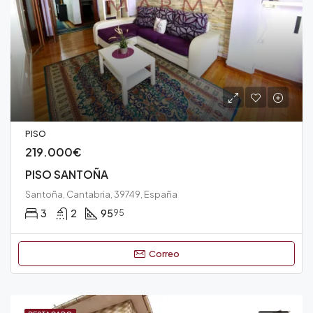
PISO
219.000€
PISO SANTOÑA
Santoña, Cantabria, 39749, España
3
2
95
95
Correo